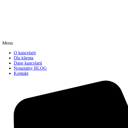
Menu
O kancelarii
Dla klienta
Dane kancelarii
Notarialny BLOG
Kontakt